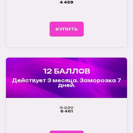
4 459
КУПИТЬ
12 БАЛЛОВ
Действует 3 месяца. Заморозка 7
дней.
9 230
6 461