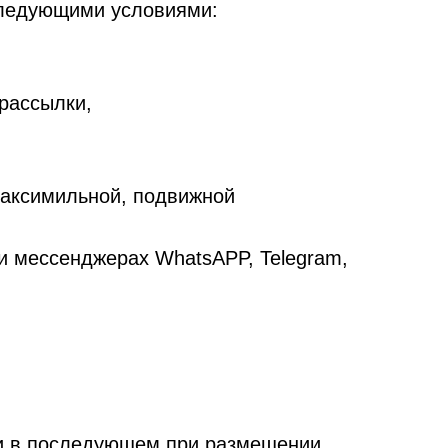
следующими условиями:
рассылки,
факсимильной, подвижной
 мессенджерах WhatsAPP, Telegram,
к и в последующем при размещении