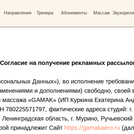
Направления
Тренера
Абонементы
Массаж
Звукорел
Согласие на получение рекламных рассыло
ональных Данных»), во исполнение требований 
изменениями и дополнениями) свободно, своей 
и и массажа «GAMAK» (ИП Куркина Екатерина А
780225571797, фактические адреса студий: г. 
 Ленинградская область, г. Мурино, Ручьевский п
орой принадлежит Сайт
https://gamakaero.ru
(дал