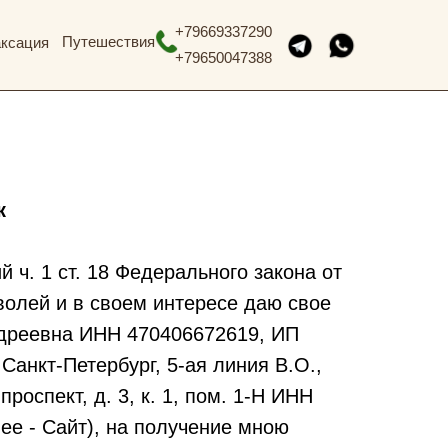
+7966933729
0
Путешествия
аксация
+
796
50047388
к
ч. 1 ст. 18 Федерального закона от
волей и в своем интересе даю свое
ндреевна ИНН 470406672619, ИП
Санкт-Петербург, 5-ая линия В.О.,
роспект, д. 3, к. 1, пом. 1-Н ИНН
ее - Сайт), на получение мною